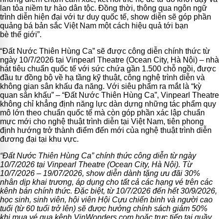
lan tỏa niềm tự hào dân tộc. Đồng thời, thông qua ngôn ngữ
trình diễn hiện đại với tư duy quốc tế, show diễn sẽ góp phần
quảng bá bản sắc Việt Nam một cách hiệu quả tới bạn
bè thế giới”.
“Đất Nước Thiên Hùng Ca” sẽ được công diễn chính thức từ
ngày 10/7/2026 tại Vinpearl Theatre (Ocean City, Hà Nội) – nhà
hát tiêu chuẩn quốc tế với sức chứa gần 1.500 chỗ ngồi, được
đầu tư đồng bộ về hạ tầng kỹ thuật, công nghệ trình diễn và
không gian sân khấu đa năng. Với siêu phẩm ra mắt là “kỳ
quan sân khấu” – “Đất Nước Thiên Hùng Ca”, Vinpearl Theatre
không chỉ khẳng định năng lực dàn dựng những tác phẩm quy
mô lớn theo chuẩn quốc tế mà còn góp phần xác lập chuẩn
mực mới cho nghệ thuật trình diễn tại Việt Nam, tiên phong
định hướng trở thành điểm đến mới của nghệ thuật trình diễn
đương đại tại khu vực.
“Đất Nước Thiên Hùng Ca” chính thức công diễn từ ngày
10/7/2026 tại Vinpearl Theatre (Ocean City, Hà Nội). Từ
10/7/2026 – 19/07/2026, show diễn dành tặng ưu đãi 30%
nhân dịp khai trương, áp dụng cho tất cả các hạng vé trên các
kênh bán chính thức. Đặc biệt, từ 10/7/2026 đến hết 30/9/2026,
học sinh, sinh viên, hội viên Hội Cựu chiến binh và người cao
tuổi (từ 60 tuổi trở lên) sẽ được hưởng chính sách giảm 50%
khi mua vé qua kênh VinWonders.com hoặc trực tiếp tại quầy