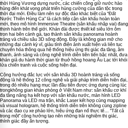
thời Hùng Vương dựng nước, các chiến công giữ nước hào
hùng đến khát vọng phát triển hùng cường của dân tộc trong
thời đại mới. Điều làm nên sự độc đáo khác biệt của “Đất
Nước Thiên Hùng Ca” là cách tiếp cận sân khấu hoàn toàn
mới, theo mô hình Immersive Theatre (sân khấu nhập vai) đang
thịnh hành trên thế giới. Khán đài được thiết kế siêu lớn ôm
trọn hai bên cánh gà, tạo thành sân khấu panorama hoành
tráng và chiều sâu 3D sống động. Đây là không gian mở cho
những đại cảnh kỳ vĩ, giàu tính điện ảnh xuất hiện và liên tục
chuyển hóa thông qua hệ thống hiệu ứng thị giác đa tầng, âm
thanh, ánh sáng và công nghệ trình diễn tiên tiến bậc nhất, đưa
khán giả du hành thời gian từ thuở hồng hoang Âu Lạc tới khói
lửa chiến tranh và cuộc sống hiện đại.
Cộng hưởng đắc lực với sân khấu 3D hoành tráng và sống
động là hệ thống 12 công nghệ và giải pháp trình diễn hiện đại,
trong đó nhiều hạng mục lần đầu tiên được ứng dụng cùng lúc
trongkhông gian khán phòng ở Việt Nam như: sân khấu cơ khí
đa tầng nâng hạ kết hợp với sân khấu nước, màn hình LED
Panorama và LED ma trận, khắc Laser kết hợp cùng mapping
và visual hologram, hệ thống trình diễn trên không cùng zipline
và các đạo cụ xe pháo lớn, hiệu ứng đạn nổ thực tế… “Tất cả
trong một” cộng hưởng tạo nên những trải nghiệm thị giác,
thính giác đầy ấn tượng.