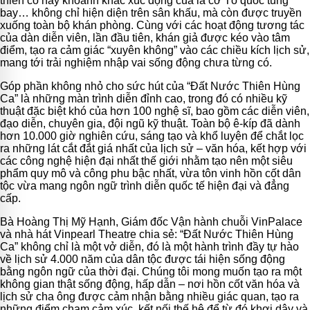
thiên cổ hay khoảnh khắc xúc động của lá cờ Tổ quốc tung
bay… không chỉ hiện diện trên sân khấu, mà còn được truyền
xuống toàn bộ khán phòng. Cùng với các hoạt động tương tác
của dàn diễn viên, lần đầu tiên, khán giả được kéo vào tâm
điểm, tạo ra cảm giác “xuyên không” vào các chiều kích lịch sử,
mang tới trải nghiệm nhập vai sống động chưa từng có.
Góp phần không nhỏ cho sức hút của “Đất Nước Thiên Hùng
Ca” là những màn trình diễn đỉnh cao, trong đó có nhiều kỹ
thuật đặc biệt khó của hơn 100 nghệ sĩ, bao gồm các diễn viên,
đạo diễn, chuyên gia, đội ngũ kỹ thuật. Toàn bộ ê-kíp đã dành
hơn 10.000 giờ nghiên cứu, sáng tạo và khổ luyện để chắt lọc
ra những lát cắt đắt giá nhất của lịch sử – văn hóa, kết hợp với
các công nghệ hiện đại nhất thế giới nhằm tạo nên một siêu
phẩm quy mô và công phu bậc nhất, vừa tôn vinh hồn cốt dân
tộc vừa mang ngôn ngữ trình diễn quốc tế hiện đại và đẳng
cấp.
Bà Hoàng Thị Mỹ Hạnh, Giám đốc Vận hành chuỗi VinPalace
và nhà hát Vinpearl Theatre chia sẻ: “Đất Nước Thiên Hùng
Ca” không chỉ là một vở diễn, đó là một hành trình đầy tự hào
về lịch sử 4.000 năm của dân tộc được tái hiện sống động
bằng ngôn ngữ của thời đại. Chúng tôi mong muốn tạo ra một
không gian thật sống động, hấp dẫn – nơi hồn cốt văn hóa và
lịch sử cha ông được cảm nhận bằng nhiều giác quan, tạo ra
những điểm chạm cảm xúc, kết nối thế hệ để từ đó khơi dậy và