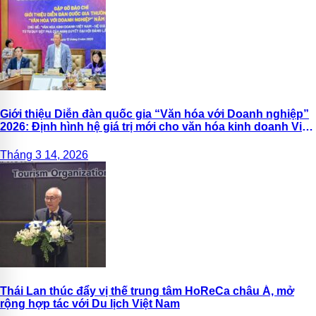
Giới thiệu Diễn đàn quốc gia “Văn hóa với Doanh nghiệp”
2026: Định hình hệ giá trị mới cho văn hóa kinh doanh Việt
Nam
Tháng 3 14, 2026
Thái Lan thúc đẩy vị thế trung tâm HoReCa châu Á, mở
rộng hợp tác với Du lịch Việt Nam