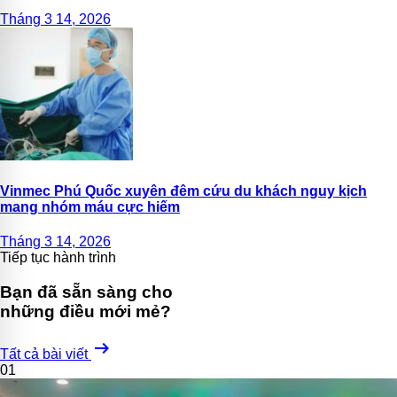
Tháng 3 14, 2026
Vinmec Phú Quốc xuyên đêm cứu du khách nguy kịch
mang nhóm máu cực hiếm
Tháng 3 14, 2026
Tiếp tục hành trình
Bạn đã sẵn sàng cho
những điều mới mẻ?
arrow_right_alt
Tất cả bài viết
01