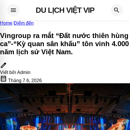
DU LỊCH VIỆT VIP
menu
search
Home
Điểm đến
Vingroup ra mắt “Đất nước thiên hùng
ca”-“Kỳ quan sân khấu” tôn vinh 4.000
năm lịch sử Việt Nam
.
edit
Viết bởi
Admin
calendar_month
Tháng 7 6, 2026