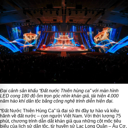
Đại cảnh sân khấu “Đất nước Thiên hùng ca” với màn hình
LED cong 180 độ ôm trọn góc nhìn khán giả, tái hiện 4.000
năm hào khí dân tộc bằng công nghệ trình diễn hiện đại.
“Đất Nước Thiên Hùng Ca” là đại sử thi đầy tự hào và kiêu
hãnh về đất nước – con người Việt Nam. Với thời lượng 75
phút, chương trình dẫn dắt khán giả qua những cột mốc tiêu
biểu của lịch sử dân tộc, từ huyền sử Lạc Long Quân – Âu Cơ,