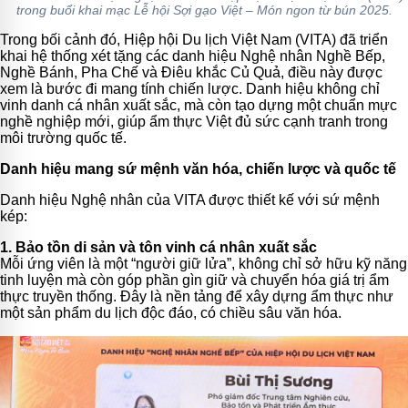
trong buổi khai mạc Lễ hội Sợi gạo Việt – Món ngon từ bún 2025.
Trong bối cảnh đó, Hiệp hội Du lịch Việt Nam (VITA) đã triển
khai hệ thống xét tặng các danh hiệu Nghệ nhân Nghề Bếp,
Nghề Bánh, Pha Chế và Điêu khắc Củ Quả, điều này được
xem là bước đi mang tính chiến lược. Danh hiệu không chỉ
vinh danh cá nhân xuất sắc, mà còn tạo dựng một chuẩn mực
nghề nghiệp mới, giúp ẩm thực Việt đủ sức cạnh tranh trong
môi trường quốc tế.
Danh hiệu mang sứ mệnh văn hóa, chiến lược và quốc tế
Danh hiệu Nghệ nhân của VITA được thiết kế với sứ mệnh
kép:
1. Bảo tồn di sản và tôn vinh cá nhân xuất sắc
Mỗi ứng viên là một “người giữ lửa”, không chỉ sở hữu kỹ năng
tinh luyện mà còn góp phần gìn giữ và chuyển hóa giá trị ẩm
thực truyền thống. Đây là nền tảng để xây dựng ẩm thực như
một sản phẩm du lịch độc đáo, có chiều sâu văn hóa.