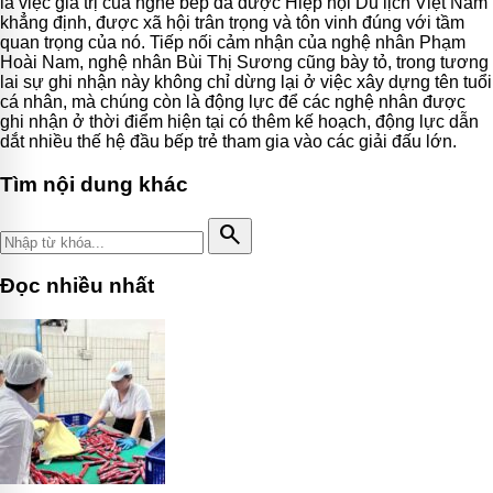
là việc giá trị của nghề bếp đã được Hiệp hội Du lịch Việt Nam
khẳng định, được xã hội trân trọng và tôn vinh đúng với tầm
quan trọng của nó. Tiếp nối cảm nhận của nghệ nhân Phạm
Hoài Nam, nghệ nhân Bùi Thị Sương cũng bày tỏ, trong tương
lai sự ghi nhận này không chỉ dừng lại ở việc xây dựng tên tuổi
cá nhân, mà chúng còn là động lực để các nghệ nhân được
ghi nhận ở thời điểm hiện tại có thêm kế hoạch, động lực dẫn
dắt nhiều thế hệ đầu bếp trẻ tham gia vào các giải đấu lớn.
Tìm nội dung khác
search
Đọc nhiều nhất