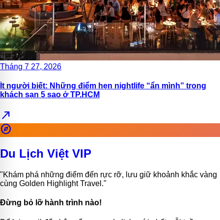
Tháng 7 27, 2026
Ít người biết: Những điểm hẹn nightlife “ẩn mình” trong
khách sạn 5 sao ở TP.HCM
north_east
explore
Du Lịch Việt VIP
"Khám phá những điểm đến rực rỡ, lưu giữ khoảnh khắc vàng
cùng Golden Highlight Travel."
Đừng bỏ lỡ hành trình nào!