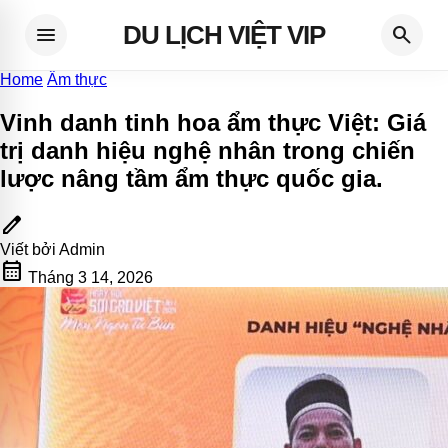
DU LỊCH VIỆT VIP
menu
search
Home
Ẩm thực
Vinh danh tinh hoa ẩm thực Việt: Giá
trị danh hiệu nghệ nhân trong chiến
lược nâng tầm ẩm thực quốc gia
.
edit
Viết bởi
Admin
calendar_month
Tháng 3 14, 2026