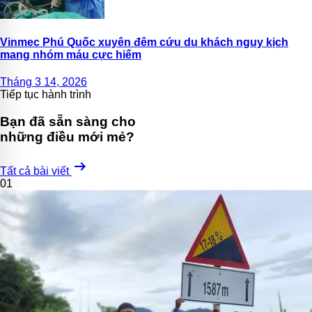
Vinmec Phú Quốc xuyên đêm cứu du khách nguy kịch
mang nhóm máu cực hiếm
Tháng 3 14, 2026
Tiếp tục hành trình
Bạn đã sẵn sàng cho
những điều mới mẻ?
arrow_right_alt
Tất cả bài viết
01