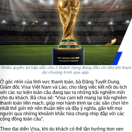
Nhiều quyền lợi hấp dẫn cho 2 khách hàng đứng đầu chi tiêu khi tham
dự chương trình qua app.
Ở góc nhìn của lĩnh vực thanh toán, bà Đặng Tuyết Dung,
Giám đốc Visa Việt Nam và Lào, cho rằng việc kết nối du lịch
với các sự kiện toàn cầu đang tạo ra những trải nghiệm mới
cho du khách. Bà chia sẻ: “Visa cam kết mang lại trải nghiệm
thanh toán liền mạch, giúp mọi hành trình tại các sân chơi lớn
nhất thế giới trở nên thuận tiện và đầy ý nghĩa, gắn kết mọi
người qua những khoảnh khắc hòa chung nhịp đập với các
cộng đồng toàn cầu”.
Theo đại diện Visa, khi du khách có thể tận hưởng trọn vẹn