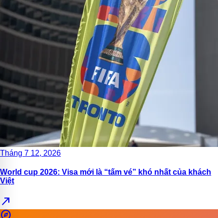
Tháng 7 12, 2026
World cup 2026: Visa mới là “tấm vé” khó nhất của khách
Việt
north_east
explore