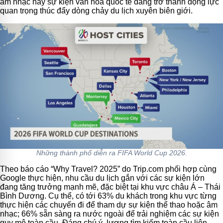
âm nhạc hay sự kiện văn hóa quốc tế đang trở thành động lực
quan trọng thúc đẩy dòng chảy du lịch xuyên biên giới.
Những thành phố diễn ra FIFA World Cup 2026.
Theo báo cáo “Why Travel? 2025” do Trip.com phối hợp cùng
Google thực hiện, nhu cầu du lịch gắn với các sự kiện lớn
đang tăng trưởng mạnh mẽ, đặc biệt tại khu vực châu Á – Thái
Bình Dương. Cụ thể, có tới 63% du khách trong khu vực từng
thực hiện các chuyến đi để tham dự sự kiện thể thao hoặc âm
nhạc; 66% sẵn sàng ra nước ngoài để trải nghiệm các sự kiện
quy mô toàn cầu. Đáng chú ý, lượng tìm kiếm toàn cầu liên