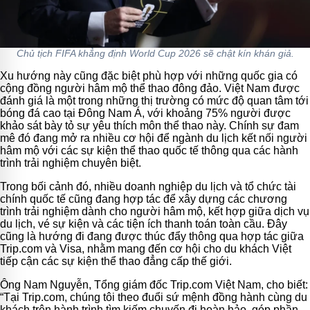
Chủ tịch FIFA khẳng định World Cup 2026 sẽ chật kín khán giả.
Xu hướng này cũng đặc biệt phù hợp với những quốc gia có
cộng đồng người hâm mộ thể thao đông đảo. Việt Nam được
đánh giá là một trong những thị trường có mức độ quan tâm tới
bóng đá cao tại Đông Nam Á, với khoảng 75% người được
khảo sát bày tỏ sự yêu thích môn thể thao này. Chính sự đam
mê đó đang mở ra nhiều cơ hội để ngành du lịch kết nối người
hâm mộ với các sự kiện thể thao quốc tế thông qua các hành
trình trải nghiệm chuyên biệt.
Trong bối cảnh đó, nhiều doanh nghiệp du lịch và tổ chức tài
chính quốc tế cũng đang hợp tác để xây dựng các chương
trình trải nghiệm dành cho người hâm mộ, kết hợp giữa dịch vụ
du lịch, vé sự kiện và các tiện ích thanh toán toàn cầu. Đây
cũng là hướng đi đang được thúc đẩy thông qua hợp tác giữa
Trip.com và Visa, nhằm mang đến cơ hội cho du khách Việt
tiếp cận các sự kiện thể thao đẳng cấp thế giới.
Ông Nam Nguyễn, Tổng giám đốc Trip.com Việt Nam, cho biết:
“Tại Trip.com, chúng tôi theo đuổi sứ mệnh đồng hành cùng du
khách trên hành trình tìm kiếm chuyến đi hoàn hảo, góp phần