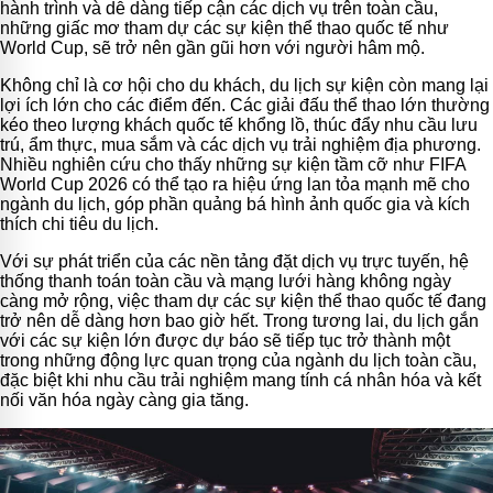
hành trình và dễ dàng tiếp cận các dịch vụ trên toàn cầu,
những giấc mơ tham dự các sự kiện thể thao quốc tế như
World Cup, sẽ trở nên gần gũi hơn với người hâm mộ.
Không chỉ là cơ hội cho du khách, du lịch sự kiện còn mang lại
lợi ích lớn cho các điểm đến. Các giải đấu thể thao lớn thường
kéo theo lượng khách quốc tế khổng lồ, thúc đẩy nhu cầu lưu
trú, ẩm thực, mua sắm và các dịch vụ trải nghiệm địa phương.
Nhiều nghiên cứu cho thấy những sự kiện tầm cỡ như FIFA
World Cup 2026 có thể tạo ra hiệu ứng lan tỏa mạnh mẽ cho
ngành du lịch, góp phần quảng bá hình ảnh quốc gia và kích
thích chi tiêu du lịch.
Với sự phát triển của các nền tảng đặt dịch vụ trực tuyến, hệ
thống thanh toán toàn cầu và mạng lưới hàng không ngày
càng mở rộng, việc tham dự các sự kiện thể thao quốc tế đang
trở nên dễ dàng hơn bao giờ hết. Trong tương lai, du lịch gắn
với các sự kiện lớn được dự báo sẽ tiếp tục trở thành một
trong những động lực quan trọng của ngành du lịch toàn cầu,
đặc biệt khi nhu cầu trải nghiệm mang tính cá nhân hóa và kết
nối văn hóa ngày càng gia tăng.