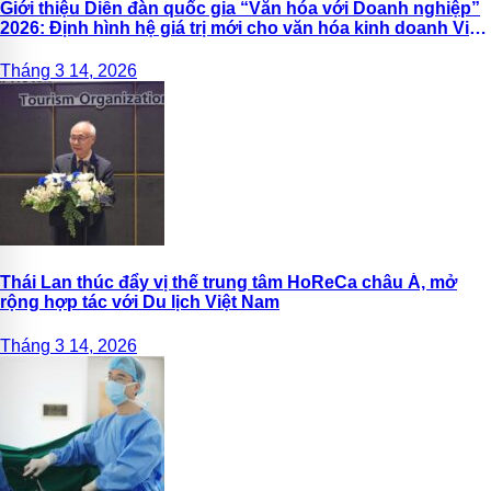
Giới thiệu Diễn đàn quốc gia “Văn hóa với Doanh nghiệp”
2026: Định hình hệ giá trị mới cho văn hóa kinh doanh Việt
Nam
Tháng 3 14, 2026
Thái Lan thúc đẩy vị thế trung tâm HoReCa châu Á, mở
rộng hợp tác với Du lịch Việt Nam
Tháng 3 14, 2026