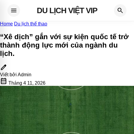
DU LỊCH VIỆT VIP
menu
search
Home
Du lịch thể thao
“Xê dịch” gắn với sự kiện quốc tế trở
thành động lực mới của ngành du
lịch
.
edit
Viết bởi
Admin
calendar_month
Tháng 4 11, 2026