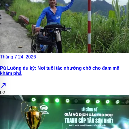
Tháng 7 24, 2026
Pù Luông du ký: Nơi tuổi tác nhường chỗ cho đam mê
khám phá
north_east
02